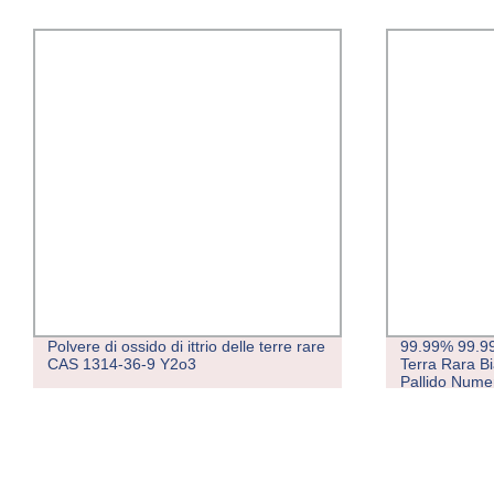
Polvere di ossido di ittrio delle terre rare
99.99% 99.99
CAS 1314-36-9 Y2o3
Terra Rara 
Pallido Nume
Utilizzato pe
Inchiostri ad