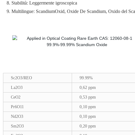
8. Stabilità: Leggermente igroscopica
9. Multilingue: ScandiumOxid, Oxide De Scandium, Oxido del Sc
Sc2O3/REO
99.99%
La2O3
0,62 ppm
CeO2
0,53 ppm
Pr6O11
0,10 ppm
Nd2O3
0,10 ppm
Sm2O3
0,20 ppm