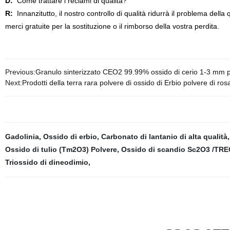
D:
Come trattare i reclami di qualità?
R:
Innanzitutto, il nostro controllo di qualità ridurrà il problema dell
merci gratuite per la sostituzione o il rimborso della vostra perdita.
Previous:
Granulo sinterizzato CEO2 99.99% ossido di cerio 1-3 mm p
Next:
Prodotti della terra rara polvere di ossido di Erbio polvere di ros
Gadolinia
,
Ossido di erbio
,
Carbonato di lantanio di alta qualità
Ossido di tulio (Tm2O3) Polvere
,
Ossido di scandio Sc2O3 /TR
Triossido di dineodimio
,