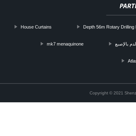
PART
House Curtains
Depth 56m Rotary Drilling
mk7 menaquinone
دم بالإصبع
Atl
Copyright © 2021 Shenz