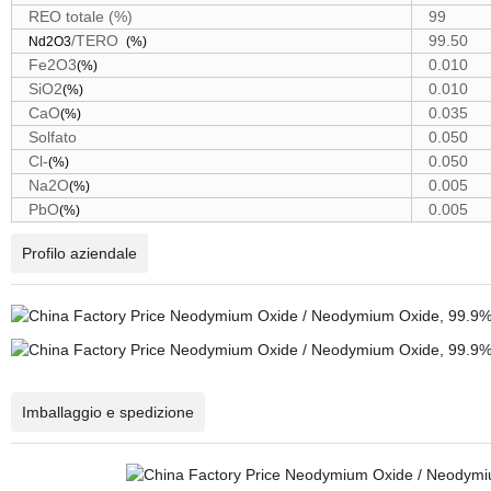
REO totale (%)
99
/TERO
99.50
Nd2O3
(%)
Fe2O3
0.010
(%)
SiO2
0.010
(%)
CaO
0.035
(%)
Solfato
0.050
Cl-
0.050
(%)
Na2O
0.005
(%)
PbO
0.005
(%)
Profilo aziendale
Imballaggio e spedizione