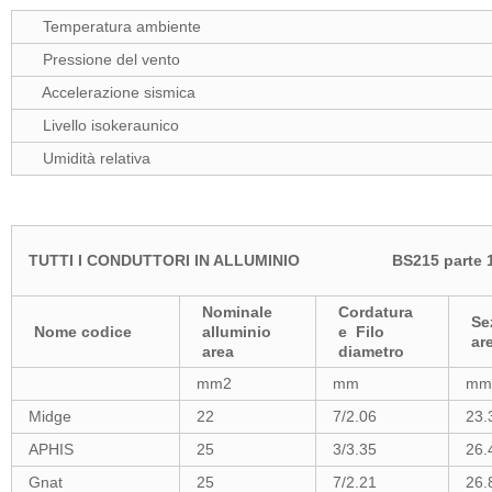
Temperatura ambiente
Pressione del vento
Accelerazione sismica
Livello isokeraunico
Umidità relativa
TUTTI I CONDUTTORI IN ALLUMINIO BS215 parte
Nominale
Cordatura
Se
Nome codice
alluminio
e Filo
ar
area
diametro
mm2
mm
mm
Midge
22
7/2.06
23.
APHIS
25
3/3.35
26.
Gnat
25
7/2.21
26.