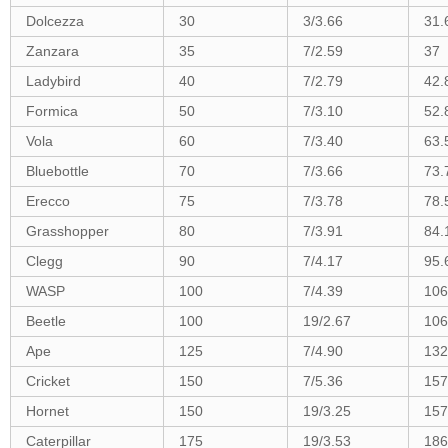
Dolcezza
30
3/3.66
31.
Zanzara
35
7/2.59
37
Ladybird
40
7/2.79
42.
Formica
50
7/3.10
52.
Vola
60
7/3.40
63.
Bluebottle
70
7/3.66
73.
Erecco
75
7/3.78
78.
Grasshopper
80
7/3.91
84.
Clegg
90
7/4.17
95.
WASP
100
7/4.39
106
Beetle
100
19/2.67
106
Ape
125
7/4.90
132
Cricket
150
7/5.36
157
Hornet
150
19/3.25
157
Caterpillar
175
19/3.53
186