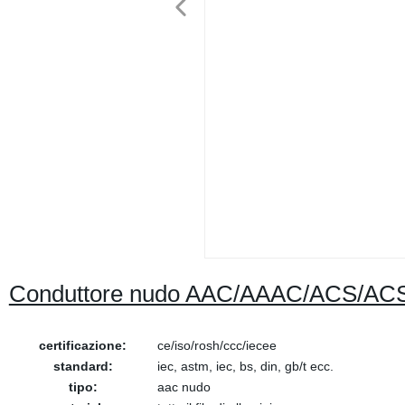
Conduttore nudo AAC/AAAC/ACS/AC
certificazione:
ce/iso/rosh/ccc/iecee
standard:
iec, astm, iec, bs, din, gb/t ecc.
tipo:
aac nudo