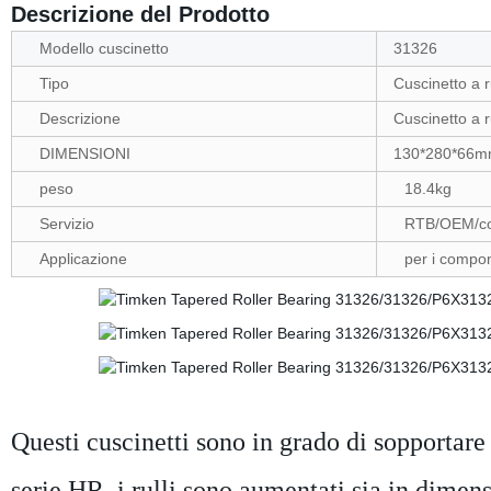
Descrizione del Prodotto
Modello cuscinetto
31326
Tipo
Cuscinetto a ru
Descrizione
Cuscinetto a ru
DIMENSIONI
130*280*66
peso
18.4kg
Servizio
RTB/OEM/com
Applicazione
per i compon
Questi cuscinetti sono in grado di sopportare c
serie HR, i rulli sono aumentati sia in dimen