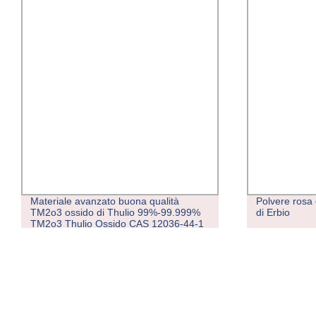
Polvere rosa di terre rare Er2o3 ossido
Vendita a cal
di Erbio
di terre rare