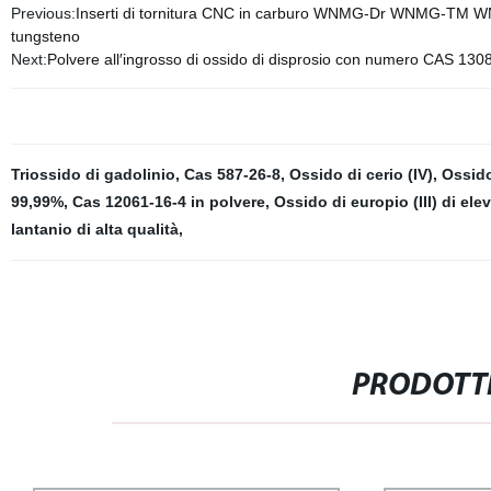
Previous:
Inserti di tornitura CNC in carburo WNMG-Dr WNMG-TM WN
tungsteno
Next:
Polvere all′ingrosso di ossido di disprosio con numero CAS 13
Triossido di gadolinio
,
Cas 587-26-8
,
Ossido di cerio (IV)
,
Ossido
99,99%
,
Cas 12061-16-4 in polvere
,
Ossido di europio (III) di ele
lantanio di alta qualità
,
PRODOTTI