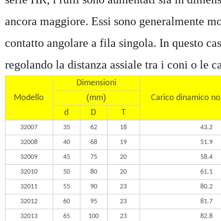
ancora maggiore. Essi sono generalmente mont
contatto angolare a fila singola. In questo ca
regolando la distanza assiale tra i coni o le c
Dimensioni
(
)
Modello
mm
Carico dinamico no
d
D
T
32007
35
62
18
43.2
32008
40
68
19
51.9
32009
45
75
20
58.4
32010
50
80
20
61.1
32011
55
90
23
80.2
32012
60
95
23
81.7
32013
65
100
23
82.8