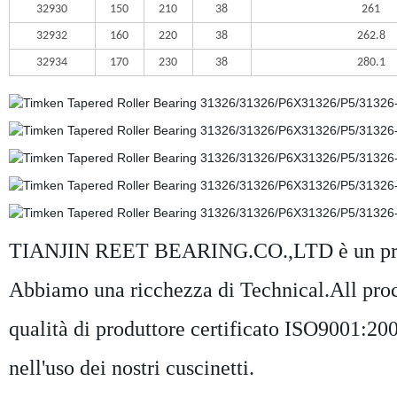
32930
150
210
38
261
32932
160
220
38
262.8
32934
170
230
38
280.1
TIANJIN REET BEARING.CO.,LTD è un produtt
Abbiamo una ricchezza di Technical.All proces
qualità di produttore certificato ISO9001:20
nell'uso dei nostri cuscinetti.