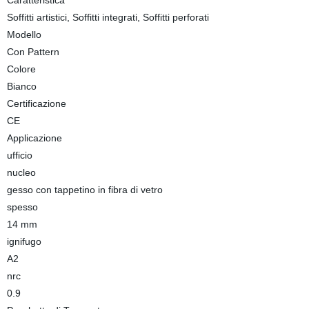
Caratteristica
Soffitti artistici, Soffitti integrati, Soffitti perforati
Modello
Con Pattern
Colore
Bianco
Certificazione
CE
Applicazione
ufficio
nucleo
gesso con tappetino in fibra di vetro
spesso
14 mm
ignifugo
A2
nrc
0.9