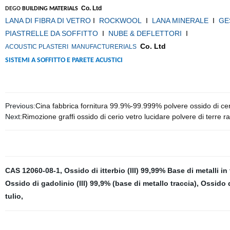
Co. Ltd
DEGO
BUILDING MATERIALS
LANA DI FIBRA DI VETRO
I
ROCKWOOL
I
LANA MINERALE
I
GE
PIASTRELLE DA SOFFITTO
I
NUBE & DEFLETTORI
I
Co. Ltd
ACOUSTIC PLASTERI
MANUFACTURERIALS
SISTEMI A SOFFITTO E PARETE ACUSTICI
Previous:
Cina fabbrica fornitura 99.9%-99.999% polvere ossido di cer
Next:
Rimozione graffi ossido di cerio vetro lucidare polvere di terre r
CAS 12060-08-1
,
Ossido di itterbio (III) 99,99% Base di metalli in
Ossido di gadolinio (III) 99,9% (base di metallo traccia)
,
Ossido d
tulio
,