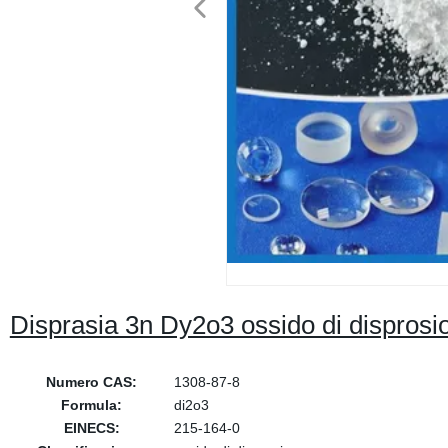
Disprasia 3n Dy2o3 ossido di disprosi
Numero CAS:
1308-87-8
Formula:
di2o3
EINECS:
215-164-0