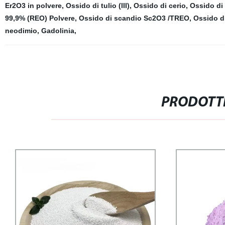
Er2O3 in polvere
,
Ossido di tulio (III)
,
Ossido di cerio
,
Ossido di i
99,9% (REO) Polvere
,
Ossido di scandio Sc2O3 /TREO
,
Ossido di 
neodimio
,
Gadolinia
,
PRODOTTI