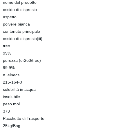
nome del prodotto
ossido di disprosio
aspetto
polvere bianca
contenuto principale
ossido di disprosio(iii)
treo
99%
purezza (er2o3/treo)
99.9%
n. einecs
215-164-0
solubilità in acqua
insolubile
peso mol
373
Pacchetto di Trasporto
25kg/Bag