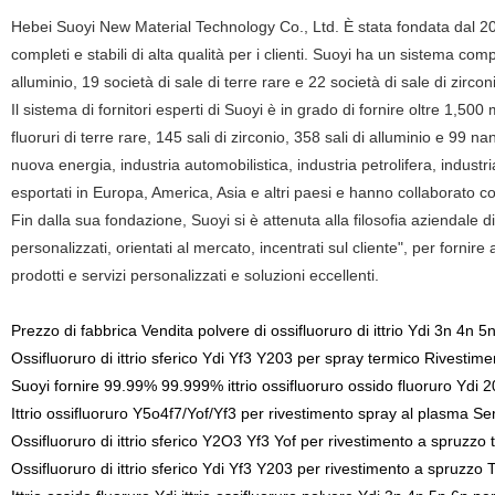
Hebei Suoyi New Material Technology Co., Ltd. È stata fondata dal 2012
completi e stabili di alta qualità per i clienti. Suoyi ha un sistema comp
alluminio, 19 società di sale di terre rare e 22 società di sale di zirco
Il sistema di fornitori esperti di Suoyi è in grado di fornire oltre 1,50
fluoruri di terre rare, 145 sali di zirconio, 358 sali di alluminio e 99 
nuova energia, industria automobilistica, industria petrolifera, industri
esportati in Europa, America, Asia e altri paesi e hanno collaborato 
Fin dalla sua fondazione, Suoyi si è attenuta alla filosofia aziendale d
personalizzati, orientati al mercato, incentrati sul cliente", per fornire 
prodotti e servizi personalizzati e soluzioni eccellenti.
Prezzo di fabbrica Vendita polvere di ossifluoruro di ittrio Ydi 3n 4n 5n
Ossifluoruro di ittrio sferico Ydi Yf3 Y203 per spray termico Rivestim
Suoyi fornire 99.99% 99.999% ittrio ossifluoruro ossido fluoruro Ydi
Ittrio ossifluoruro Y5o4f7/Yof/Yf3 per rivestimento spray al plasma S
Ossifluoruro di ittrio sferico Y2O3 Yf3 Yof per rivestimento a spruzzo 
Ossifluoruro di ittrio sferico Ydi Yf3 Y203 per rivestimento a spruzz