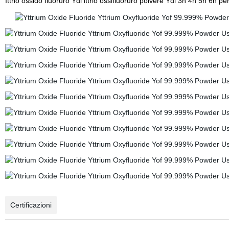
Ittrio ossido fluoruro Ydi ittrio ossifluoruro polvere Ydi 3n 4n 5n 6n p
Certificazioni