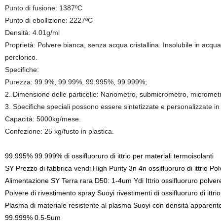
Punto di fusione: 1387ºC
Punto di ebollizione: 2227ºC
Densità: 4.01g/ml
Proprietà: Polvere bianca, senza acqua cristallina. Insolubile in acqua, 
perclorico.
Specifiche:
Purezza: 99.9%, 99.99%, 99.995%, 99.999%;
2. Dimensione delle particelle: Nanometro, submicrometro, micrometr
3. Specifiche speciali possono essere sintetizzate e personalizzate in
Capacità: 5000kg/mese.
Confezione: 25 kg/fusto in plastica.
99.995% 99.999% di ossifluoruro di ittrio per materiali termoisolanti
SY Prezzo di fabbrica vendi High Purity 3n 4n ossifluoruro di ittrio Po
Alimentazione SY Terra rara D50: 1-4um Ydi Ittrio ossifluoruro polve
Polvere di rivestimento spray Suoyi rivestimenti di ossifluoruro di it
Plasma di materiale resistente al plasma Suoyi con densità apparente 
99.999% 0.5-5um