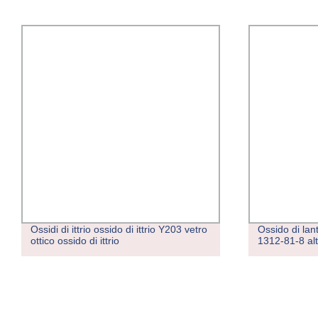
Ossidi di ittrio ossido di ittrio Y203 vetro
Ossido di lan
ottico ossido di ittrio
1312-81-8 alt