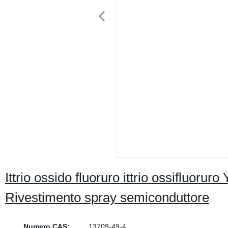
Ittrio ossido fluoruro ittrio ossifluorur
Rivestimento spray semiconduttore
Numero CAS:
13709-49-4