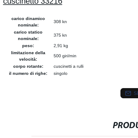
cuscinetto 33216
carico dinamico
308 kn
nominale:
carico statico
375 kn
nominale:
peso:
2,91 kg
limitazione della
500 giri/min
velocità:
corpo rotante:
cuscinetti a rulli
il numero di righe:
singolo
S
PRODU