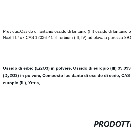
Previous:
Ossido di lantanio ossido di lantanio (III) ossido di lantanio
Next:
Tb4o7 CAS 12036-41-8 Terbium (III, IV) ad elevata purezza 99
Ossido di erbio (Er2O3) in polvere
,
Ossido di europio (III) 99,99
(Dy2O3) in polvere
,
Composto lucidante di ossido di cerio
,
CAS 
europio (III)
,
Yttria
,
PRODOTTI