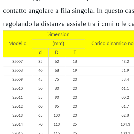
contatto angolare a fila singola. In questo ca
regolando la distanza assiale tra i coni o le c
Dimensioni
(
)
Modello
mm
Carico dinamico no
d
D
T
32007
35
62
18
43.2
32008
40
68
19
51.9
32009
45
75
20
58.4
32010
50
80
20
61.1
32011
55
90
23
80.2
32012
60
95
23
81.7
32013
65
100
23
82.8
32014
70
110
25
104.3
32015
75
115
25
103.1