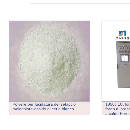
1950c 10t forno di pressatura a caldo
Whossale Fac
forno di pressa a caldo forno di pressa
alta purezza 
a caldo Forno a pressione isostatico per
Y2O3 Sc2o3 Lu2o3 Er2o3 Yb2O3
Nd2O3