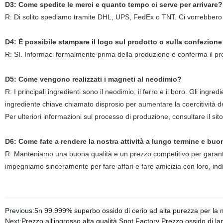
D3: Come spedite le merci e quanto tempo ci serve per arrivare?
R: Di solito spediamo tramite DHL, UPS, FedEx o TNT. Ci vorrebbero circ
D4: È possibile stampare il logo sul prodotto o sulla confezion
R: Sì. Informaci formalmente prima della produzione e conferma il pr
D5: Come vengono realizzati i magneti al neodimio?
R: I
principali ingredienti sono il neodimio, il ferro e il boro. Gli in
ingrediente chiave chiamato disprosio per aumentare la coercitività d
Per ulteriori informazioni sul processo di produzione, consultare il 
D6: Come fate a rendere la nostra attività a lungo termine e bu
R: Manteniamo una buona qualità e un prezzo competitivo per garantire
impegniamo sinceramente per fare affari e fare amicizia con loro, 
Previous:
5n 99.999% superbo ossido di cerio ad alta purezza per la
Next:
Prezzo all′ingrosso alta qualità Spot Factory Prezzo ossido di la