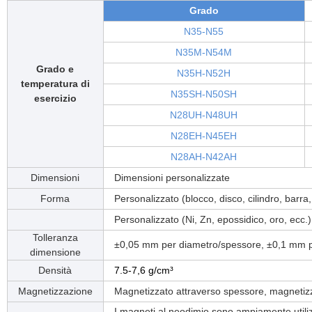
Grado
N35-N55
N35M-N54M
Grado e
N35H-N52H
temperatura di
N35SH-N50SH
esercizio
N28UH-N48UH
N28EH-N45EH
N28AH-N42AH
Dimensioni
Dimensioni personalizzate
Forma
Personalizzato (blocco, disco, cilindro, barra
Personalizzato (Ni, Zn, epossidico, oro, ecc.)
Tolleranza
±0,05 mm per diametro/spessore, ±0,1 mm p
dimensione
Densità
7.5-7,6 g/cm³
Magnetizzazione
Magnetizzato attraverso spessore, magnetizz
I magneti al neodimio sono ampiamente utilizza