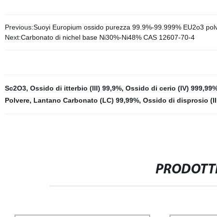
Previous:
Suoyi Europium ossido purezza 99.9%-99.999% EU2o3 polv
Next:
Carbonato di nichel base Ni30%-Ni48% CAS 12607-70-4
Sc2O3
,
Ossido di itterbio (III) 99,9%
,
Ossido di cerio (IV) 999,99
Polvere
,
Lantano Carbonato (LC) 99,99%
,
Ossido di disprosio (II
PRODOTTI