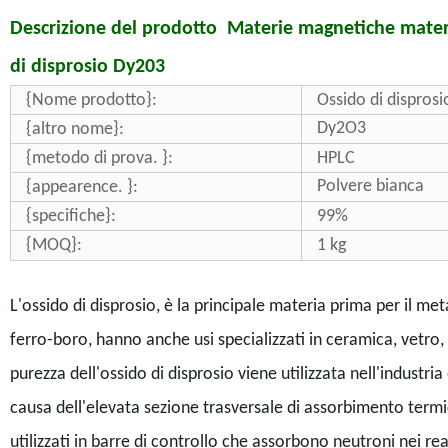
Descrizione del prodotto Materie magnetiche mater
di disprosio Dy203
{Nome prodotto}:
Ossido di disprosi
Dy2O3
{altro nome}:
{metodo di prova. }:
HPLC
Polvere bianca
{appearence. }:
{specifiche}:
99%
{MOQ}:
1 kg
L'ossido di disprosio, è la principale materia prima per il m
ferro-boro, hanno anche usi specializzati in ceramica, vetro,
purezza dell'ossido di disprosio viene utilizzata nell'industria
causa dell'elevata sezione trasversale di assorbimento termi
utilizzati in barre di controllo che assorbono neutroni nei rea