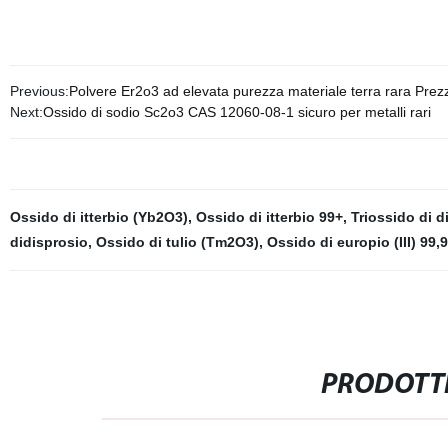
Previous:
Polvere Er2o3 ad elevata purezza materiale terra rara Prezz
Next:
Ossido di sodio Sc2o3 CAS 12060-08-1 sicuro per metalli rari
Ossido di itterbio (Yb2O3)
,
Ossido di itterbio 99+
,
Triossido di 
didisprosio
,
Ossido di tulio (Tm2O3)
,
Ossido di europio (III) 99
PRODOTTI