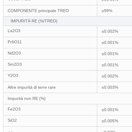
COMPONENTE principale TREO
≥99%
IMPURITÀ RE (%/TREO)
La2O3
≤0.002%
Pr6O11
≤0.001%
Nd2O3
≤0.001%
Sm2O3
≤0.001%
Y2O3
≤0.002%
Altre impurità di terre rare
≤0.003%
Impurità non RE (%)
Fe2O3
≤0.001%
SiO2
≤0.005%
-