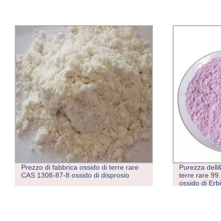
Purezza dell&prime;ossido di Erbio per
Fabbrica Vend
terre rare 99.5%-99.99% polvere di
99.99% polver
ossido di Erbio (Er2O3)
CAS 12061-1