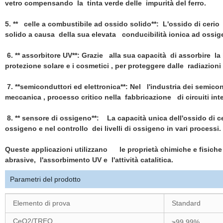
vetro compensando la tinta verde delle impurità del ferro.
5. ** celle a combustibile ad ossido solido**: L'ossido di cerio 
solido a causa della sua elevata conducibilità ionica ad ossig
6. ** assorbitore UV**: Grazie alla sua capacità di assorbire la lu
protezione solare e i cosmetici , per proteggere dalle radiazioni
7. **semiconduttori ed elettronica**: Nel l'industria dei semicon
meccanica , processo critico nella fabbricazione di circuiti inte
8. ** sensore di ossigeno**: La capacità unica dell'ossido di ce
ossigeno e nel controllo dei livelli di ossigeno in vari processi.
Queste applicazioni utilizzano le proprietà chimiche e fisiche 
abrasive, l'assorbimento UV e l'attività catalitica.
Parametri del prodotto
Elemento di prova
Standard
CeO2
/TREO
≥99.99%