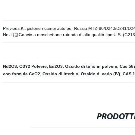
Previous:
Kit pistone ricambi auto per Russia MTZ-80/D240/D241/D
Next:
{@Gancio a moschettone rotondo di alta qualità tipo U.S. (G213
Nd2O3
,
O3Y2 Polvere
,
Eu2O3
,
Ossido di tulio in polvere
,
Cas 58
con formula CeO2
,
Ossido di itterbio
,
Ossido di cerio (IV)
,
CAS 1
PRODOTTI