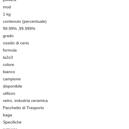
mod
1 kg
contenuto (percentuale)
99.99% ,99.999%
grado
ossido di cerio
formula
la2o3
colore
bianco
campione
disponibile
utilizzo
vetro, industria ceramica
Pacchetto di Trasporto
baga
Specifiche