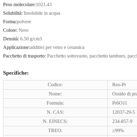
Peso molecolare:
1021.43
Solubilità:
Insolubile in acqua
Forma:
polvere
Colore:
Nero
Densità:
6.50 g/cm3
Applicazione:
additivi per vetro e ceramica
Pacchetto di trasporto:
Pacchetto sottovuoto, pacchetto tamburo, pacc
Specifiche:
Codice:
Reo-Pr
Nome:
Ossido di pr
Formula:
Pr6O11
N. CAS:
12037-29-5
N. EINECS:
234-857-9
TREO:
≥99%