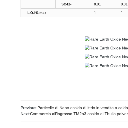
SO42-
0.01
0.01
L.O.I % max
1
1
Previous:
Particelle di Nano ossido di ittrio in vendita a c
Next:
Commercio all′ingrosso TM2o3 ossido di Thulio polve