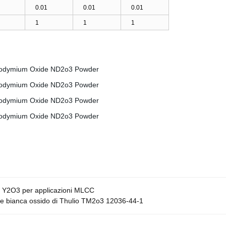
0.01
0.01
0.01
1
1
1
aldo Y2O3 per applicazioni MLCC
re bianca ossido di Thulio TM2o3 12036-44-1