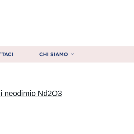
TTACI
CHI SIAMO
 di neodimio Nd2O3