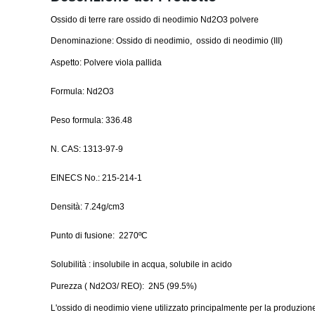
Ossido di terre rare ossido di neodimio Nd2O3 polvere
Denominazione:
Ossido di neodimio, ossido di neodimio (III)
Aspetto: Polvere viola pallida
Formula:
Nd2O3
Peso formula: 336.48
N. CAS: 1313-97-9
EINECS No.: 215-214-1
Densità:
7.24g
/cm3
Punto di fusione:
2270ºC
Solubilità : insolubile in acqua, solubile in acido
Purezza ( Nd2O3/ REO):
2N5 (99.5%)
L'ossido di neodimio viene utilizzato principalmente per la produzione