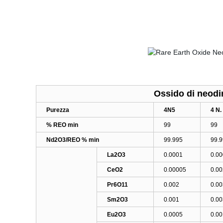
Ossido di neodi
Purezza
4N5
4 N.
% REO min
99
99
Nd2O3/REO % min
99.995
99.9
La2O3
0.0001
0.0
CeO2
0.00005
0.00
Pr6O11
0.002
0.00
Sm2O3
0.001
0.00
Eu2O3
0.0005
0.00