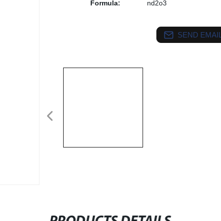
Formula:
nd2o3
SEND EMAIL