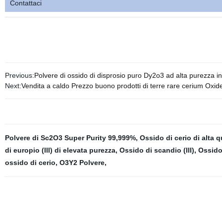
Contattaci
Previous:
Polvere di ossido di disprosio puro Dy2o3 ad alta purezza in
Next:
Vendita a caldo Prezzo buono prodotti di terre rare cerium Oxid
Polvere di Sc2O3 Super Purity 99,999%
,
Ossido di cerio di alta q
di europio (III) di elevata purezza
,
Ossido di scandio (III)
,
Ossido 
ossido di cerio
,
O3Y2 Polvere
,