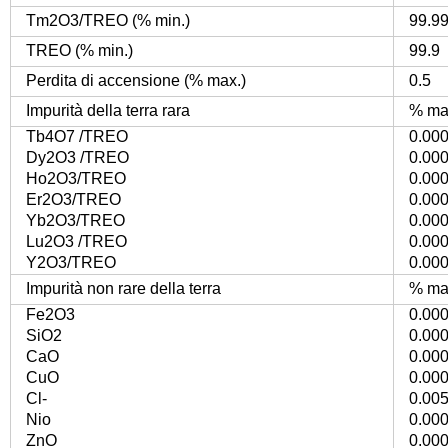
Tm2O3/TREO (% min.)
99.9
TREO (% min.)
99.9
Perdita di accensione (% max.)
0.5
Impurità della terra rara
% ma
Tb4O7 /TREO
0.00
Dy2O3 /TREO
0.00
Ho2O3/TREO
0.00
Er2O3/TREO
0.00
Yb2O3/TREO
0.00
Lu2O3 /TREO
0.00
Y2O3/TREO
0.00
Impurità non rare della terra
% ma
Fe2O3
0.00
SiO2
0.00
CaO
0.00
CuO
0.00
Cl-
0.00
Nio
0.00
ZnO
0.00