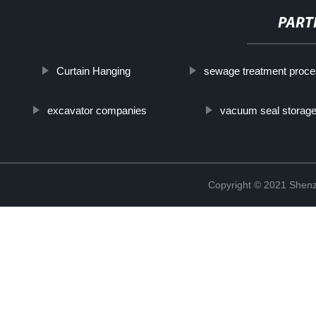
PART
Curtain Hanging
sewage treatment proc
excavator companies
vacuum seal storag
Copyright © 2021 Shenz