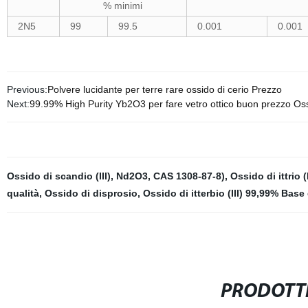
% minimi
2N5
99
99.5
0.001
0.001
Previous:
Polvere lucidante per terre rare ossido di cerio Prezzo
Next:
99.99% High Purity Yb2O3 per fare vetro ottico buon prezzo Ossi
Ossido di scandio (III)
,
Nd2O3
,
CAS 1308-87-8)
,
Ossido di ittrio (
qualità
,
Ossido di disprosio
,
Ossido di itterbio (III) 99,99% Base 
PRODOTTI