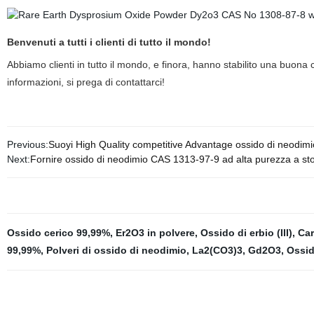
Benvenuti a tutti i clienti di tutto il mondo!
Abbiamo clienti in tutto il mondo, e finora, hanno stabilito una buona 
informazioni, si prega di contattarci!
Previous:
Suoyi High Quality competitive Advantage ossido di neodi
Next:
Fornire ossido di neodimio CAS 1313-97-9 ad alta purezza a st
Ossido cerico 99,99%
,
Er2O3 in polvere
,
Ossido di erbio (III)
,
Car
99,99%
,
Polveri di ossido di neodimio
,
La2(CO3)3
,
Gd2O3
,
Ossido