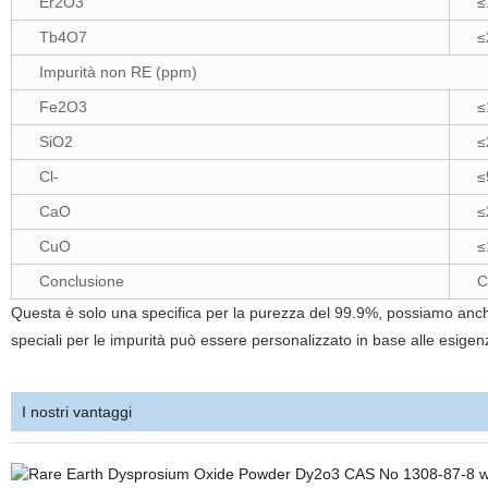
Er2O3
≤
Tb4O7
≤
Impurità non RE (ppm)
Fe2O3
≤
SiO2
≤
Cl-
≤
CaO
≤
CuO
≤
Conclusione
C
Questa è solo una specifica per la purezza del 99.9%, possiamo an
speciali per le impurità può essere personalizzato in base alle esigen
I nostri vantaggi