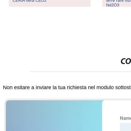
CERIA nera CEO2
terre rare n
Nd2O3
CO
Non esitare a inviare la tua richiesta nel modulo sotto