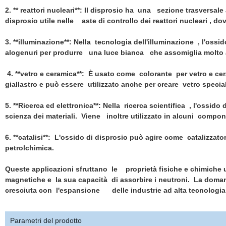
2. ** reattori nucleari**: Il disprosio ha una sezione trasversal
disprosio utile nelle aste di controllo dei reattori nucleari , 
3. **illuminazione**: Nella tecnologia dell'illuminazione , l'oss
alogenuri per produrre una luce bianca che assomiglia molto all
4. **vetro e ceramica**: È usato come colorante per vetro e ce
giallastro e può essere utilizzato anche per creare vetro specia
5. **Ricerca ed elettronica**: Nella ricerca scientifica , l'ossido
scienza dei materiali. Viene inoltre utilizzato in alcuni compone
6. **catalisi**: L'ossido di disprosio può agire come catalizzator
petrolchimica.
Queste applicazioni sfruttano le proprietà fisiche e chimiche un
magnetiche e la sua capacità di assorbire i neutroni. La domand
cresciuta con l'espansione delle industrie ad alta tecnologia e
Parametri del prodotto