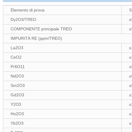
Elemento di prova
S
Dy2O3/TREO
≥
COMPONENTE principale TREO
≥
IMPURITÀ RE (ppm/TREO)
La2O3
≤
CeO2
≤
Pr6O11
≤
Nd2O3
≤
Sm2O3
≤
Gd2O3
≤
Y2O3
≤
Ho2O3
≤
Yb2O3
≤