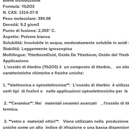
Breve introduzione
Formula: Yb2O3
N. CAS: 1314-37-0
Peso molecolare: 394.08
Densità: 9.2 g/cm3
Punto di fusione: 2,355° C.
Aspetto: Polvere bianca
Solubilità: Insolubile in acqua, moderatamente solubile in acidi m
Stabilità: Leggermente igroscopica
Multilingue: YtterbiumOxid, Oxide De Ytterbium, Oxido del Yterb
Applicazione
L'ossido di itterbio (Yb2O3) è un composto di itterbio, un ele
caratteristiche chimiche e fisiche uniche:
1. **elettronica e optoelettronica**: L'ossido di itterbio è utiliz
certi tipi di fosfori e nelle applicazioni optoelettroniche per le
2. **Ceramica**: Nei materiali ceramici avanzati , l'ossido di it
termica.
3. **vetro e materiali ottici**: Viene utilizzato nella produzione
uniche come un alto indice di rifrazione o una bassa dispersion