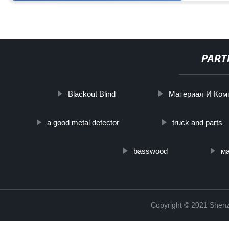
PART
Blackout Blind
Материал И Ком
a good metal detector
truck and parts
basswood
м
Copyright © 2021 Shenz