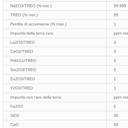
Nd2O3/TREO (% min.)
99.999
TREO (% min.)
99
Perdita di accensione (% max.)
1
Impurità della terra rara
ppm m
La2O3/TREO
3
CeO2/TREO
3
Pr6O11/TREO
5
Sm2O3/TREO
5
Eu2O3/TREO
1
Y2O3/TREO
1
Impurità non rare della terra
ppm m
Fe2O3
5
SiO2
30
CaO
50