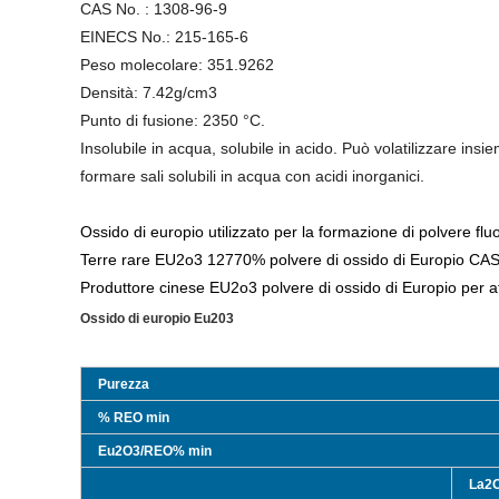
CAS No. :
1308-96-9
EINECS No.:
215-165-6
Peso molecolare:
351.9262
Densità: 7.42g/cm3
Punto di fusione: 2350 °C.
Insolubile in acqua, solubile in acido. Può volatilizzare insie
formare sali solubili in acqua con acidi inorganici.
Ossido di europio utilizzato per la formazione di polvere flu
Terre rare EU2o3 12770% polvere di ossido di Europio CAS
Produttore cinese EU2o3 polvere di ossido di Europio per a
Ossido di europio Eu203
Purezza
% REO min
Eu2O3/REO% min
La2