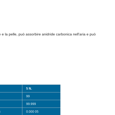
rie e la pelle, può assorbire anidride carbonica nell'aria e può
5 N.
99
99.999
5
0.000 05