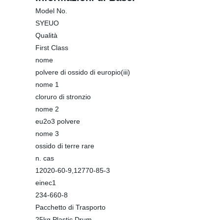
Model No.
SYEUO
Qualità
First Class
nome
polvere di ossido di europio(iii)
nome 1
cloruro di stronzio
nome 2
eu2o3 polvere
nome 3
ossido di terre rare
n. cas
12020-60-9,12770-85-3
einec1
234-660-8
Pacchetto di Trasporto
25kg Plastic Drum