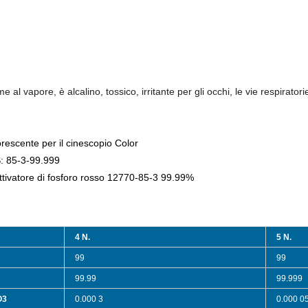
me al vapore, è alcalino, tossico, irritante per gli occhi, le vie respirato
orescente per il cinescopio Color
: 85-3-99.999
ttivatore di fosforo rosso 12770-85-3 99.99%
4 N.
5 N.
99
99
99.99
99.999
O3
0.000 3
0.000 0