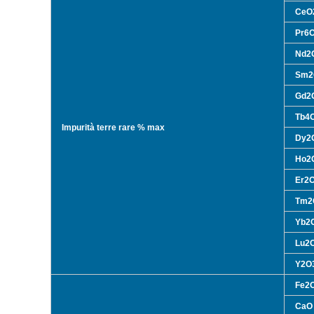
CeO
Pr6
Nd2
Sm2
Gd2
Tb4
Impurità terre rare % max
Dy2
Ho2
Er2
Tm2
Yb2
Lu2
Y2O
Fe2
CaO