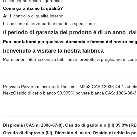
D. consegna rapida garantita
Come garantiamo la qualità?
A:
l
controllo di qualità interno
l
ispezione di terze parti prima della spedizione
Il periodo di garanzia del prodotto è di un anno
dal
Puoi contattarci per qualsiasi domanda e faremo del nostro megli
benvenuto a visitare la nostra fabbrica
Per ulteriori informazioni su tutti i nostri prodotti, vi preghiamo di con
Previous:
Polvere di ossido di Thulium TM2o3 CAS 12036-44-1 ad el
Next:
Ossido di cerio bianco 99.995% polvere bianca CAS: 1306-38-3
Disprosia (CAS n. 1308-87-8)
,
Ossido di gadolinio (III) 99,9% (R
Ossido di disprosio (III)
,
Diossido di cerio
,
Ossido di erbio in po